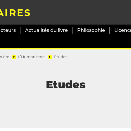
AIRES
ecteurs
Actualités du livre
Philosophie
Licenc
mière
L’Humanisme
Etudes
Etudes