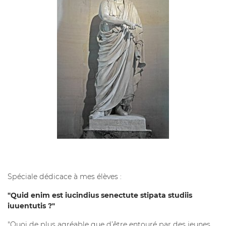
Spéciale dédicace à mes élèves :
"Quid enim est iucindius senectute stipata studiis
iuuentutis ?"
"Quoi de plus agréable que d’être entouré par des jeunes