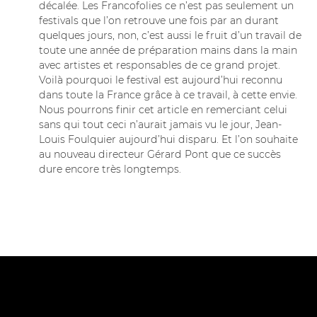
décalée. Les Francofolies ce n’est pas seulement un
festivals que l’on retrouve une fois par an durant
quelques jours, non, c’est aussi le fruit d’un travail de
toute une année de préparation mains dans la main
avec artistes et responsables de ce grand projet.
Voilà pourquoi le festival est aujourd’hui reconnu
dans toute la France grâce à ce travail, à cette envie.
Nous pourrons finir cet article en remerciant celui
sans qui tout ceci n’aurait jamais vu le jour, Jean-
Louis Foulquier aujourd’hui disparu. Et l’on souhaite
au nouveau directeur Gérard Pont que ce succès
dure encore très longtemps.