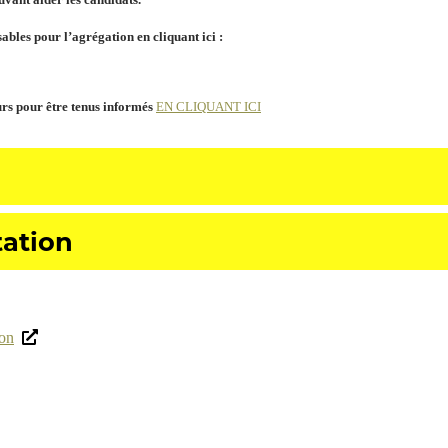
bles pour l’agrégation en cliquant ici :
rs pour être tenus informés
EN CLIQUANT ICI
tation
on