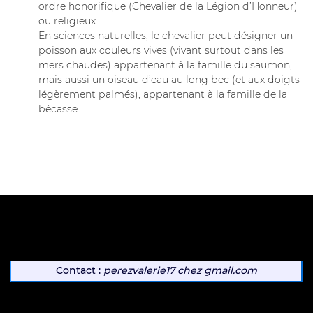
ordre honorifique (Chevalier de la Légion d’Honneur)
ou religieux.
En sciences naturelles, le chevalier peut désigner un
poisson aux couleurs vives (vivant surtout dans les
mers chaudes) appartenant à la famille du saumon,
mais aussi un oiseau d’eau au long bec (et aux doigts
légèrement palmés), appartenant à la famille de la
bécasse.
Contact :
perezvalerie17
chez
gmail.com