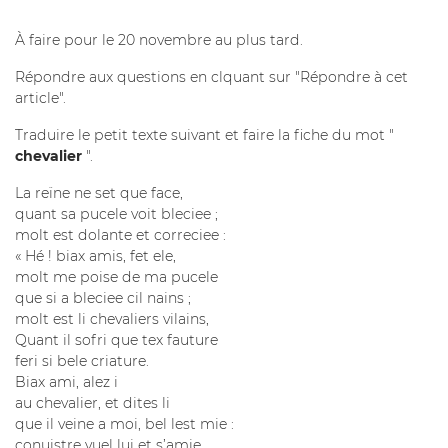
À faire pour le 20 novembre au plus tard.
Répondre aux questions en clquant sur "Répondre à cet
article".
Traduire le petit texte suivant et faire la fiche du mot "
chevalier
".
La reïne ne set que face,
quant sa pucele voit bleciee ;
molt est dolante et correciee :
« Hé ! biax amis, fet ele,
molt me poise de ma pucele
que si a bleciee cil nains ;
molt est li chevaliers vilains,
Quant il sofri que tex fauture
feri si bele criature.
Biax ami, alez i
au chevalier, et dites li
que il veine a moi, bel lest mie :
conuistre vuel lui et s’amie.