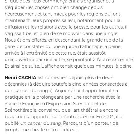
Si quelques lieux commençaient à s’organiser et à
s’équiper (les choses ont bien changé depuis,
heureusement et tant mieux pour les régions qui ont
maintenant leurs propres salles), notamment pour la
diffusion et les relations avec la presse, pour les autres, il
s’agissait bel et bien de se mouvoir dans une jungle.
Nous étions effarés, en descendant la grande rue de la
gare, de constater qu’une équipe d’affichage, à peine
arrivée à l’extrémité de cette rue, était aussitôt
« recouverte » par une autre, se pointant à l’autre extrémité.
Et ainsi de suite. L’affiche tenait quelques minutes, à peine.
Henri CACHIA
est comédien depuis plus de deux
décennies (à déduire toutefois cinq années consacrées à
« un cancer du sang »). Aujourd’hui il approfondit sa
pratique en la prolongeant par une recherche avec la
Société Française d’Expression Scénique et de
Scénothérapie, convaincu que l’art théâtral a encore
beaucoup à apporter sur « l’autre scène ». En 2004, il a
publié
Un cancer du sang
. Parcours d’un porteur de
lymphome chez le même éditeur.