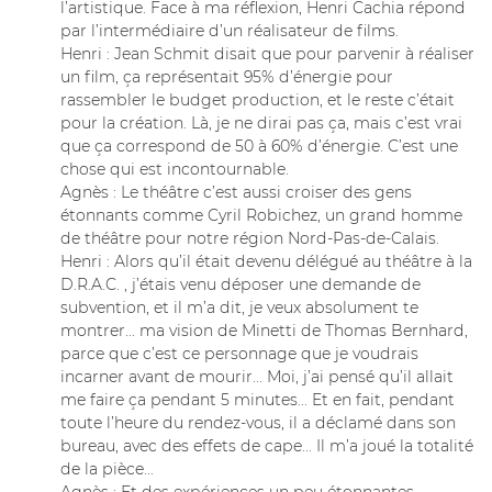
l’artistique. Face à ma réflexion, Henri Cachia répond
par l’intermédiaire d’un réalisateur de films.
Henri : Jean Schmit disait que pour parvenir à réaliser
un film, ça représentait 95% d’énergie pour
rassembler le budget production, et le reste c’était
pour la création. Là, je ne dirai pas ça, mais c’est vrai
que ça correspond de 50 à 60% d’énergie. C’est une
chose qui est incontournable.
Agnès : Le théâtre c’est aussi croiser des gens
étonnants comme Cyril Robichez, un grand homme
de théâtre pour notre région Nord-Pas-de-Calais.
Henri : Alors qu’il était devenu délégué au théâtre à la
D.R.A.C. , j’étais venu déposer une demande de
subvention, et il m’a dit, je veux absolument te
montrer... ma vision de Minetti de Thomas Bernhard,
parce que c’est ce personnage que je voudrais
incarner avant de mourir... Moi, j’ai pensé qu’il allait
me faire ça pendant 5 minutes... Et en fait, pendant
toute l’heure du rendez-vous, il a déclamé dans son
bureau, avec des effets de cape... Il m’a joué la totalité
de la pièce...