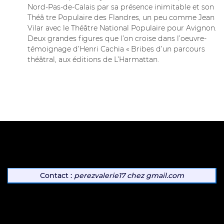
Nord-Pas-de-Calais par sa présence inimitable et son
Théâ tre Populaire des Flandres, un peu comme Jean
Vilar avec le Théâtre National Populaire pour Avignon.
Deux grandes figures que l’on croise dans l’oeuvre-
témoignage d’Henri Cachia « Bribes d’un parcours
théâtral, aux éditions de L’Harmattan.
Contact :
perezvalerie17
chez
gmail.com