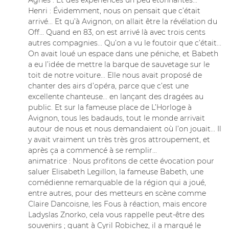
Agnès : Et des expériences un peu étonnantes...
Henri : Évidemment, nous on pensait que c’était
arrivé... Et qu’à Avignon, on allait être la révélation du
Off... Quand en 83, on est arrivé là avec trois cents
autres compagnies... Qu’on a vu le foutoir que c’était...
On avait loué un espace dans une péniche, et Babeth
a eu l’idée de mettre la barque de sauvetage sur le
toit de notre voiture... Elle nous avait proposé de
chanter des airs d’opéra, parce que c’est une
excellente chanteuse... en lançant des dragées au
public. Et sur la fameuse place de L’Horloge à
Avignon, tous les badauds, tout le monde arrivait
autour de nous et nous demandaient où l’on jouait... Il
y avait vraiment un très très gros attroupement, et
après ça a commencé à se remplir...
animatrice : Nous profitons de cette évocation pour
saluer Elisabeth Legillon, la fameuse Babeth, une
comédienne remarquable de la région qui a joué,
entre autres, pour des metteurs en scène comme
Claire Dancoisne, les Fous à réaction, mais encore
Ladyslas Znorko, cela vous rappelle peut-être des
souvenirs ; quant à Cyril Robichez, il a marqué le