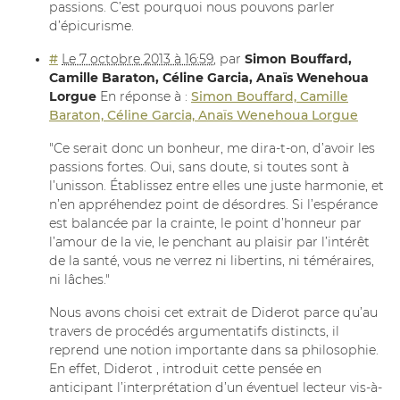
passions. C’est pourquoi nous pouvons parler
d’épicurisme.
#
Le 7 octobre 2013 à 16:59
,
par
Simon Bouffard,
Camille Baraton, Céline Garcia, Anaïs Wenehoua
Lorgue
En réponse à :
Simon Bouffard, Camille
Baraton, Céline Garcia, Anaïs Wenehoua Lorgue
"Ce serait donc un bonheur, me dira-t-on, d’avoir les
passions fortes. Oui, sans doute, si toutes sont à
l’unisson. Établissez entre elles une juste harmonie, et
n’en appréhendez point de désordres. Si l’espérance
est balancée par la crainte, le point d’honneur par
l’amour de la vie, le penchant au plaisir par l’intérêt
de la santé, vous ne verrez ni libertins, ni téméraires,
ni lâches."
Nous avons choisi cet extrait de Diderot parce qu’au
travers de procédés argumentatifs distincts, il
reprend une notion importante dans sa philosophie.
En effet, Diderot , introduit cette pensée en
anticipant l’interprétation d’un éventuel lecteur vis-à-