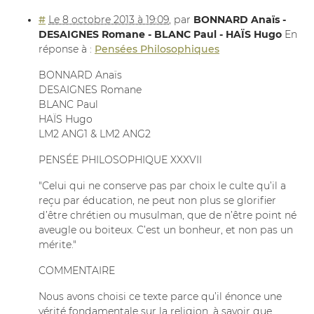
#
Le 8 octobre 2013 à 19:09
,
par
BONNARD Anaïs -
DESAIGNES Romane - BLANC Paul - HAÏS Hugo
En
réponse à :
Pensées Philosophiques
BONNARD Anaïs
DESAIGNES Romane
BLANC Paul
HAÏS Hugo
LM2 ANG1 & LM2 ANG2
PENSÉE PHILOSOPHIQUE XXXVII
"Celui qui ne conserve pas par choix le culte qu’il a
reçu par éducation, ne peut non plus se glorifier
d’être chrétien ou musulman, que de n’être point né
aveugle ou boiteux. C’est un bonheur, et non pas un
mérite."
COMMENTAIRE
Nous avons choisi ce texte parce qu’il énonce une
vérité fondamentale sur la religion, à savoir que