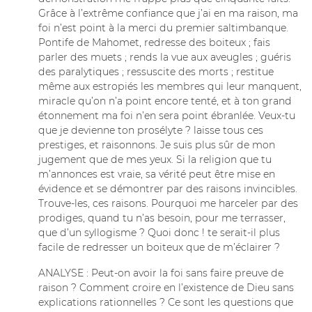
Grâce à l’extrême confiance que j’ai en ma raison, ma
foi n’est point à la merci du premier saltimbanque.
Pontife de Mahomet, redresse des boiteux ; fais
parler des muets ; rends la vue aux aveugles ; guéris
des paralytiques ; ressuscite des morts ; restitue
même aux estropiés les membres qui leur manquent,
miracle qu’on n’a point encore tenté, et à ton grand
étonnement ma foi n’en sera point ébranlée. Veux-tu
que je devienne ton prosélyte ? laisse tous ces
prestiges, et raisonnons. Je suis plus sûr de mon
jugement que de mes yeux. Si la religion que tu
m’annonces est vraie, sa vérité peut être mise en
évidence et se démontrer par des raisons invincibles.
Trouve-les, ces raisons. Pourquoi me harceler par des
prodiges, quand tu n’as besoin, pour me terrasser,
que d’un syllogisme ? Quoi donc ! te serait-il plus
facile de redresser un boiteux que de m’éclairer ?
ANALYSE : Peut-on avoir la foi sans faire preuve de
raison ? Comment croire en l’existence de Dieu sans
explications rationnelles ? Ce sont les questions que