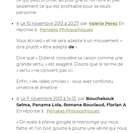
ce qui peut profiter au plus grand nombre et pas
seulement ce qui est profitable pour sa seule
personne.
#
Le 10 novembre 2013 à 20:27
,
par
Valérie Pérez
En
réponse à :
Pensées Philosophiques
Vous écrivez « et ne sera adepte à un mouvement » :
dire plutôt « être adepte
de
».
Dire que « Diderot considère sa raison comme une
grande vertu. » est exagéré. Disons que le terme de
« vertu » ne convient pas ici.
Enfin, « les idées omises » : vous avez confondu
omettre et émettre.
#
Le 11 novembre 2013 à 14:13
,
par
Bouchekouk
Selma, Panama Lola, Romane Bouclaud, Florian A
En réponse à :
Pensées Philosophiques
« On avale à pleine gorgée le mensonge qui nous
flatte, et l’on boit goutte à goutte une vérité qui nous