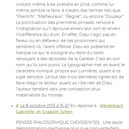
invitant même à les prendre en pitié, comme lui-
même semble le faire, à travers des termes tels que
"Plaintifs", "Malheureux", "Regret", ou encore "Douleur".
La ponctuation des premières phrases, renvoie à
l’indignation qu’il éprouve envers leur sort et envers
l’indifférence du divin. En effet, Dieu n’agit pas en
faveur ou en défaveur de ces prisonniers qui,
semblent-ils, l’aient offensé. Dieu est présenté en
italique ce qui le souligne du reste du texte,
renvoyant à des épisodes de la Genèse. C’est en son
nom qu’ils sont punis. La typographie met en avant le
caractère ironique, propre aux Lumières, quant à ce
sujet sensible. Le but des trois dernières lignes est de
faire réagir le lecteur quant au rôle réel de Dieu,
l’auteur tendant vers une conception plus
matérialiste du monde.
#
Le 8 octobre 2013 à 15:47
En réponse à :
Weidebach
Gabrielle, et Grassiot Julien
PENSEE PHILOSOPHIQUE CHOISIE(N°50) : Une seule
démonstration me frappe plus que cinquante faits.