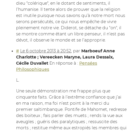
dieu "colérique", en le dotant de sentiments, il
l’humanise. Il tente alors de prouver que la religion
est inutile puisque nous savons qu’à notre mort nous
serons persécutés, ce qui nous empêche de vivre
pleinement notre vie. Diderot, se détache du "on", il
se montre comme étant un libre penseur, il n’est pas
dévot, il observe le monde et se l’approprie.
#
Le 6 octobre 2013 à 20:52
,
par
Marboeuf Anne
Charlotte ; Vereecken Maryne, Laura Dessaix,
Cécile Duvallet
En réponse à :
Pensées
Philosophiques
L.
Une seule démonstration me frappe plus que
cinquante faits. Grâce à l’extrême confiance que j’ai
en ma raison, ma foi n’est point à la merci du
premier saltimbanque. Pontife de Mahomet, redresse
des boiteux ; fais parler des muets ; rends la vue aux
aveugles ; guéris des paralytiques ; ressuscite des
morts ; restitue même aux estropiés les membres qui