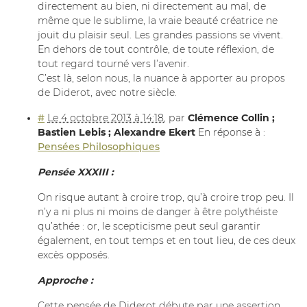
directement au bien, ni directement au mal, de
même que le sublime, la vraie beauté créatrice ne
jouit du plaisir seul. Les grandes passions se vivent.
En dehors de tout contrôle, de toute réflexion, de
tout regard tourné vers l’avenir.
C’est là, selon nous, la nuance à apporter au propos
de Diderot, avec notre siècle.
#
Le 4 octobre 2013 à 14:18
,
par
Clémence Collin ;
Bastien Lebis ; Alexandre Ekert
En réponse à :
Pensées Philosophiques
Pensée XXXIII :
On risque autant à croire trop, qu’à croire trop peu. Il
n’y a ni plus ni moins de danger à être polythéiste
qu’athée : or, le scepticisme peut seul garantir
également, en tout temps et en tout lieu, de ces deux
excès opposés.
Approche :
Cette pensée de Diderot débute par une assertion