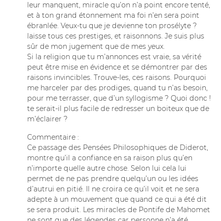
leur manquent, miracle qu’on n’a point encore tenté,
et à ton grand étonnement ma foi n’en sera point
ébranlée. Veux-tu que je devienne ton prosélyte ?
laisse tous ces prestiges, et raisonnons. Je suis plus
sûr de mon jugement que de mes yeux.
Si la religion que tu m’annonces est vraie, sa vérité
peut être mise en évidence et se démontrer par des
raisons invincibles. Trouve-les, ces raisons. Pourquoi
me harceler par des prodiges, quand tu n’as besoin,
pour me terrasser, que d’un syllogisme ? Quoi donc !
te serait-il plus facile de redresser un boiteux que de
m’éclairer ?
Commentaire :
Ce passage des Pensées Philosophiques de Diderot,
montre qu’il a confiance en sa raison plus qu’en
n’importe quelle autre chose. Selon lui cela lui
permet de ne pas prendre quelqu’un ou les idées
d’autrui en pitié. Il ne croira ce qu’il voit et ne sera
adepte à un mouvement que quand ce qui a été dit
se sera produit. Les miracles de Pontife de Mahomet
ne sont que des légendes car personne n’a été