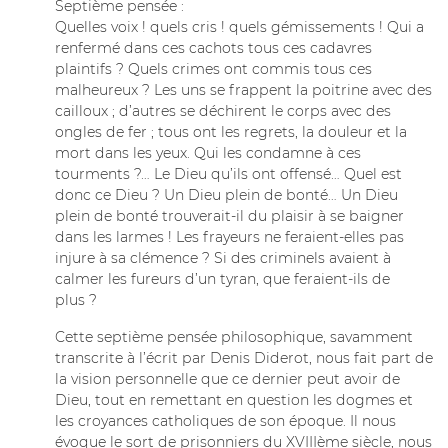
Septième pensée :
Quelles voix ! quels cris ! quels gémissements ! Qui a
renfermé dans ces cachots tous ces cadavres
plaintifs ? Quels crimes ont commis tous ces
malheureux ? Les uns se frappent la poitrine avec des
cailloux ; d’autres se déchirent le corps avec des
ongles de fer ; tous ont les regrets, la douleur et la
mort dans les yeux. Qui les condamne à ces
tourments ?… Le Dieu qu’ils ont offensé… Quel est
donc ce Dieu ? Un Dieu plein de bonté… Un Dieu
plein de bonté trouverait-il du plaisir à se baigner
dans les larmes ! Les frayeurs ne feraient-elles pas
injure à sa clémence ? Si des criminels avaient à
calmer les fureurs d’un tyran, que feraient-ils de
plus ?
Cette septième pensée philosophique, savamment
transcrite à l’écrit par Denis Diderot, nous fait part de
la vision personnelle que ce dernier peut avoir de
Dieu, tout en remettant en question les dogmes et
les croyances catholiques de son époque. Il nous
évoque le sort de prisonniers du XVIIIème siècle, nous