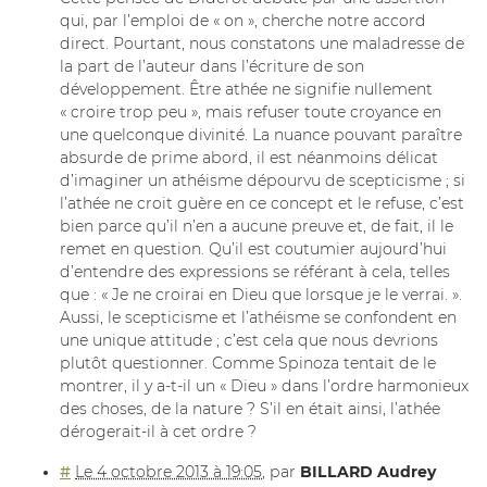
qui, par l’emploi de « on », cherche notre accord
direct. Pourtant, nous constatons une maladresse de
la part de l’auteur dans l’écriture de son
développement. Être athée ne signifie nullement
« croire trop peu », mais refuser toute croyance en
une quelconque divinité. La nuance pouvant paraître
absurde de prime abord, il est néanmoins délicat
d’imaginer un athéisme dépourvu de scepticisme ; si
l’athée ne croit guère en ce concept et le refuse, c’est
bien parce qu’il n’en a aucune preuve et, de fait, il le
remet en question. Qu’il est coutumier aujourd’hui
d’entendre des expressions se référant à cela, telles
que : « Je ne croirai en Dieu que lorsque je le verrai. ».
Aussi, le scepticisme et l’athéisme se confondent en
une unique attitude ; c’est cela que nous devrions
plutôt questionner. Comme Spinoza tentait de le
montrer, il y a-t-il un « Dieu » dans l’ordre harmonieux
des choses, de la nature ? S’il en était ainsi, l’athée
dérogerait-il à cet ordre ?
#
Le 4 octobre 2013 à 19:05
,
par
BILLARD Audrey