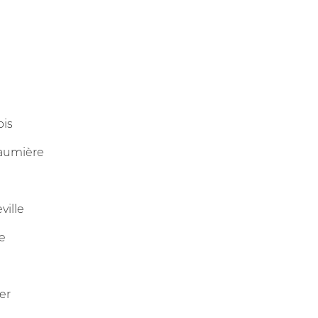
ois
eaumière
ville
e
er