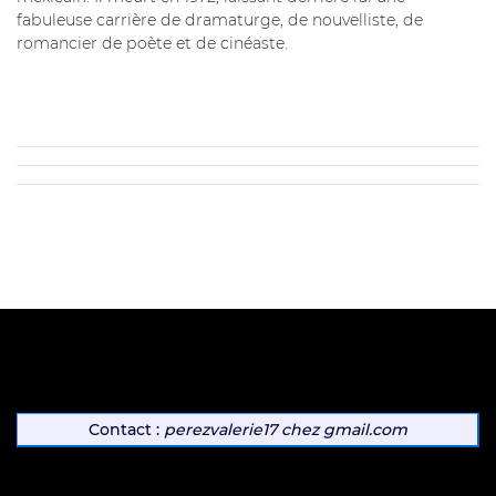
fabuleuse carrière de dramaturge, de nouvelliste, de
romancier de poète et de cinéaste.
Contact :
perezvalerie17
chez
gmail.com