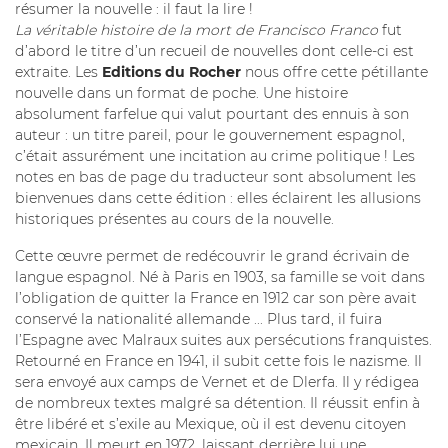
résumer la nouvelle : il faut la lire !
La véritable histoire de la mort de Francisco Franco
fut
d’abord le titre d’un recueil de nouvelles dont celle-ci est
extraite. Les
Editions du Rocher
nous offre cette pétillante
nouvelle dans un format de poche. Une histoire
absolument farfelue qui valut pourtant des ennuis à son
auteur : un titre pareil, pour le gouvernement espagnol,
c’était assurément une incitation au crime politique ! Les
notes en bas de page du traducteur sont absolument les
bienvenues dans cette édition : elles éclairent les allusions
historiques présentes au cours de la nouvelle.
Cette œuvre permet de redécouvrir le grand écrivain de
langue espagnol. Né à Paris en 1903, sa famille se voit dans
l’obligation de quitter la France en 1912 car son père avait
conservé la nationalité allemande ... Plus tard, il fuira
l’Espagne avec Malraux suites aux persécutions franquistes.
Retourné en France en 1941, il subit cette fois le nazisme. Il
sera envoyé aux camps de Vernet et de Dlerfa. Il y rédigea
de nombreux textes malgré sa détention. Il réussit enfin à
être libéré et s’exile au Mexique, où il est devenu citoyen
mexicain. Il meurt en 1972, laissant derrière lui une