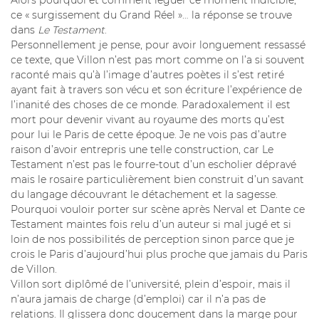
Alors pourquoi et comment léguer ce moment indicible,
ce « surgissement du Grand Réel »… la réponse se trouve
dans
Le Testament
.
Personnellement je pense, pour avoir longuement ressassé
ce texte, que Villon n’est pas mort comme on l’a si souvent
raconté mais qu’à l’image d’autres poètes il s’est retiré
ayant fait à travers son vécu et son écriture l’expérience de
l’inanité des choses de ce monde. Paradoxalement il est
mort pour devenir vivant au royaume des morts qu’est
pour lui le Paris de cette époque. Je ne vois pas d’autre
raison d’avoir entrepris une telle construction, car Le
Testament n’est pas le fourre-tout d’un escholier dépravé
mais le rosaire particulièrement bien construit d’un savant
du langage découvrant le détachement et la sagesse.
Pourquoi vouloir porter sur scène après Nerval et Dante ce
Testament maintes fois relu d’un auteur si mal jugé et si
loin de nos possibilités de perception sinon parce que je
crois le Paris d’aujourd’hui plus proche que jamais du Paris
de Villon.
Villon sort diplômé de l’université, plein d’espoir, mais il
n’aura jamais de charge (d’emploi) car il n’a pas de
relations. Il glissera donc doucement dans la marge pour