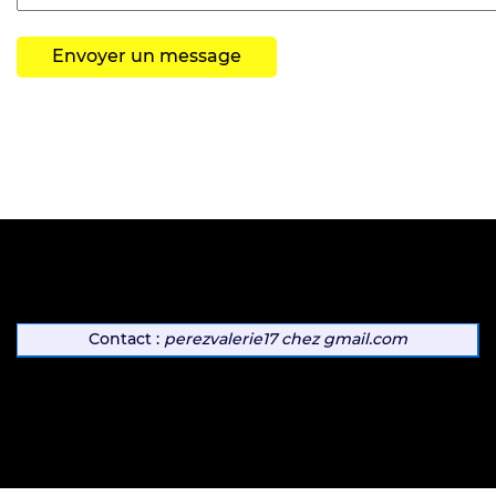
Contact :
perezvalerie17
chez
gmail.com