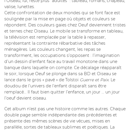
l’Oiseau, lui, reste plus "adultes" : tableau, romans, chapeau,
valise, lunettes.
Cette confrontation de deux mondes qui se font face est
soulignée par la mise en page où objets et couleurs se
répondent. Des couleurs gaies chez Oeuf deviennent tristes
et ternes chez Oiseau. Le mobile se transforme en tableau,
la télévision est remplacée par la table à repasser,
représentant la contrainte rébarbative des tâches
ménagères. Les couleurs changent, les repas se
transforment, les occupations s’opposent : l’imagination
d’un dessin d’enfant face au travail monotone dans une
banque dans laquelle on compte. Ce décalage réapparaît
le soir, lorsque Oeuf se plonge dans sa BD et Oiseau se
lance dans le gros « pavé » de Tolstoï
Guerre et Paix
. Le
doudou de l’univers de l’enfant disparaît sans être
remplacé... Il faut bien quitter l’enfance, un jour ... un jour
l’oeuf devient oiseau.
Cet album n’est pas une histoire comme les autres. Chaque
double page semble indépendante des précédentes et
présente des mêmes scènes de vie vécues, mises en
parallèle, sortes de tableaux sublimes et poétiques. La