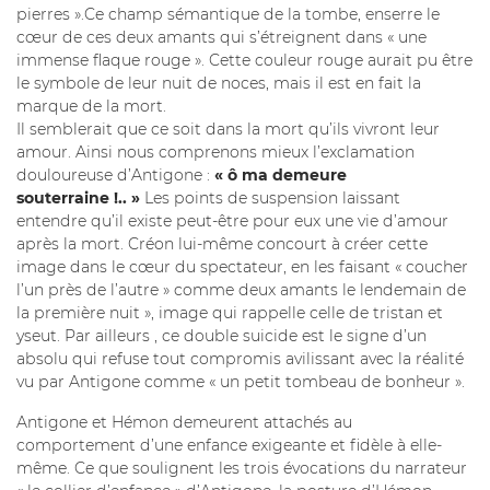
pierres ».Ce champ sémantique de la tombe, enserre le
cœur de ces deux amants qui s’étreignent dans « une
immense flaque rouge ». Cette couleur rouge aurait pu être
le symbole de leur nuit de noces, mais il est en fait la
marque de la mort.
Il semblerait que ce soit dans la mort qu’ils vivront leur
amour. Ainsi nous comprenons mieux l’exclamation
douloureuse d’Antigone :
« ô ma demeure
souterraine !.. »
Les points de suspension laissant
entendre qu’il existe peut-être pour eux une vie d’amour
après la mort. Créon lui-même concourt à créer cette
image dans le cœur du spectateur, en les faisant « coucher
l’un près de l’autre » comme deux amants le lendemain de
la première nuit », image qui rappelle celle de tristan et
yseut. Par ailleurs , ce double suicide est le signe d’un
absolu qui refuse tout compromis avilissant avec la réalité
vu par Antigone comme « un petit tombeau de bonheur ».
Antigone et Hémon demeurent attachés au
comportement d’une enfance exigeante et fidèle à elle-
même. Ce que soulignent les trois évocations du narrateur