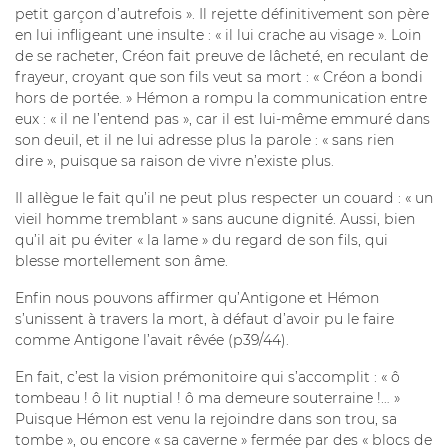
petit garçon d’autrefois ». Il rejette définitivement son père
en lui infligeant une insulte : « il lui crache au visage ». Loin
de se racheter, Créon fait preuve de lâcheté, en reculant de
frayeur, croyant que son fils veut sa mort : « Créon a bondi
hors de portée. » Hémon a rompu la communication entre
eux : « il ne l’entend pas », car il est lui-même emmuré dans
son deuil, et il ne lui adresse plus la parole : « sans rien
dire », puisque sa raison de vivre n’existe plus.
Il allègue le fait qu’il ne peut plus respecter un couard : « un
vieil homme tremblant » sans aucune dignité. Aussi, bien
qu’il ait pu éviter « la lame » du regard de son fils, qui
blesse mortellement son âme.
Enfin nous pouvons affirmer qu’Antigone et Hémon
s’unissent à travers la mort, à défaut d’avoir pu le faire
comme Antigone l’avait rêvée (p39/44).
En fait, c’est la vision prémonitoire qui s’accomplit : « ô
tombeau ! ô lit nuptial ! ô ma demeure souterraine !… »
Puisque Hémon est venu la rejoindre dans son trou, sa
tombe », ou encore « sa caverne » fermée par des « blocs de