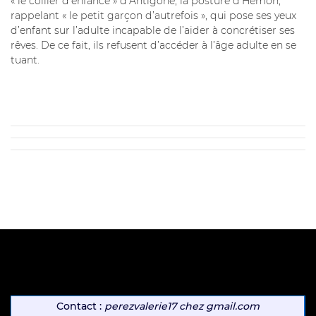
« le collier d’enfance » d’Antigone, la posture d’Hémon,
rappelant « le petit garçon d’autrefois », qui pose ses yeux
d’enfant sur l’adulte incapable de l’aider à concrétiser ses
rêves. De ce fait, ils refusent d’accéder à l’âge adulte en se
tuant.
Contact :
perezvalerie17
chez
gmail.com