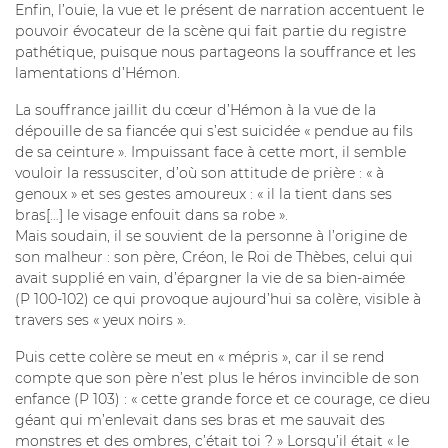
Enfin, l’ouie, la vue et le présent de narration accentuent le
pouvoir évocateur de la scène qui fait partie du registre
pathétique, puisque nous partageons la souffrance et les
lamentations d’Hémon.
La souffrance jaillit du cœur d’Hémon à la vue de la
dépouille de sa fiancée qui s’est suicidée « pendue au fils
de sa ceinture ». Impuissant face à cette mort, il semble
vouloir la ressusciter, d’où son attitude de prière : « à
genoux » et ses gestes amoureux : « il la tient dans ses
bras[…] le visage enfouit dans sa robe ».
Mais soudain, il se souvient de la personne à l’origine de
son malheur : son père, Créon, le Roi de Thèbes, celui qui
avait supplié en vain, d’épargner la vie de sa bien-aimée
(P 100-102) ce qui provoque aujourd’hui sa colère, visible à
travers ses « yeux noirs ».
Puis cette colère se meut en « mépris », car il se rend
compte que son père n’est plus le héros invincible de son
enfance (P 103) : « cette grande force et ce courage, ce dieu
géant qui m’enlevait dans ses bras et me sauvait des
monstres et des ombres, c’était toi ? » Lorsqu’il était « le