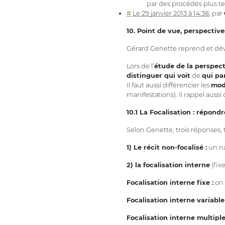
par des procédés plus te
#
Le 29 janvier 2013 à 14:38
,
par
10. Point de vue, perspectives
Gérard Genette reprend et déve
Lors de l’
étude de la perspect
distinguer qui voit
de
qui pa
Il faut aussi différencier les
mod
manifestations). Il rappel aussi 
10.1 La Focalisation : répondr
Selon Genette, trois réponses, t
1) Le récit non-focalisé :
un na
2) la focalisation interne
(fixe
Focalisation interne fixe :
on 
Focalisation interne variable 
Focalisation interne multiple