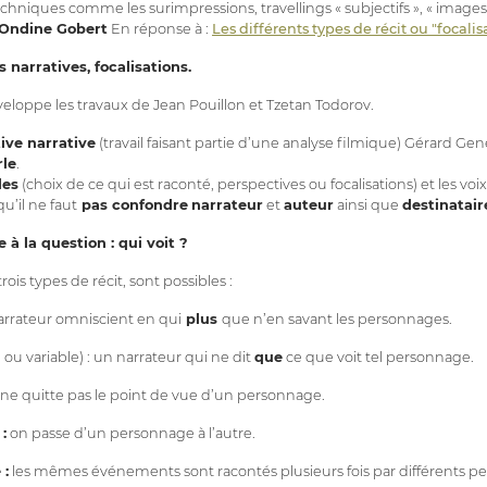
chniques comme les surimpressions, travellings « subjectifs », « images
Ondine Gobert
En réponse à :
Les différents types de récit ou "focalis
 narratives, focalisations.
loppe les travaux de Jean Pouillon et Tzetan Todorov.
ive narrative
(travail faisant partie d’une analyse filmique) Gérard Gen
rle
.
es
(choix de ce qui est raconté, perspectives ou focalisations) et les voi
qu’il ne faut
pas confondre
narrateur
et
auteur
ainsi que
destinatair
e à la question : qui voit ?
rois types de récit, sont possibles :
rrateur omniscient en qui
plus
que n’en savant les personnages.
 ou variable) : un narrateur qui ne dit
que
ce que voit tel personnage.
ne quitte pas le point de vue d’un personnage.
:
on passe d’un personnage à l’autre.
 :
les mêmes événements sont racontés plusieurs fois par différents p