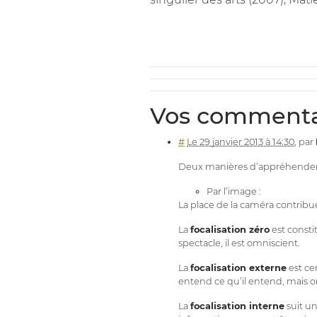
Vos commenta
#
Le 29 janvier 2013 à 14:30
,
par
Deux manières d’appréhender le
Par l’image :
La place de la caméra contribue 
La
focalisation zéro
est consti
spectacle, il est omniscient.
La
focalisation externe
est ce
entend ce qu’il entend, mais o
La
focalisation interne
suit un