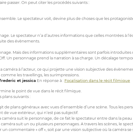
aire passer. On peut citer les procédés suivants :
emble. Le spectateur voit, devine plus de choses que les protagonistes. 
nage. Le spectateur n’a d’autres informations que celles montrées à l’éc
suite des évènements.
nage. Mais des informations supplémentaires sont parfois introduites 
f. Un personnage prend la narration à sa charge. Un décalage temporel
 la caméra à l’acteur, ce qui projette une vision subjective des évèneme
 comme les travellings, les surimpressions.
frederic et jessica
En réponse à :
Focalisation dans le récit filmique
rmine le point de vue dans le récit filmique.
s plans suivants :
l s’agit de plans généraux avec vues d’ensemble d’une scène. Tous les p
nt de vue extérieur, qui n’est pas subjectif.
 la caméra suit le personnage, de ce fait le spectateur entre dans la pe
 la caméra suit un ou plusieurs personnages. A travers les scènes, le sp
 un commentaire « off », soit par une vision subjective où la caméra se