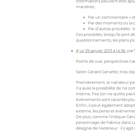
informations peuvent être ajou
manières :
Par un commentaire « of
Par des moments où la ca
Par d’autres procédés : 
Ces procédés, lorsqu’ils sont a
questionnements, les plans pl
#
Le 29 janvier 2013 à 14:36
,
par
Points de vue, perspectives narra
Selon Gérard Genette, trois ré
Premièrement, le narrateur peut
Il a aussi la possibilité de ne c
interne, fixe (on ne quitte pas
événements sont racontés plusi
Enfin, il peut également adopte
externe, les perso et événemen
De plus, comme l’indique Gérard
personnage de Fabrice dans La 
désigné de l’extérieur : il s’agi