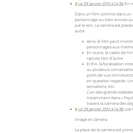
#
Le 29 janvier 2013 à 14:36
En r
Dans un film comme dans un liv
personnage ou bien encore sur 
par le son. La caméra est plac
autre.
Ainsi, le film peut mon
personnages eux-mêmes ne
En outre, le cadre de l’i
rajoute rien d’autre.
Enfin, la focalisation i
ou plusieurs conversati
point de vue omniscient
en question regarde. U
sensations, etc.
L’un des grands réalisate
notamment dans « Psychos
travers la caméra des obj
#
Le 29 janvier 2013 à 14:38
,
par
Image et caméra
La place de la caméra est primo