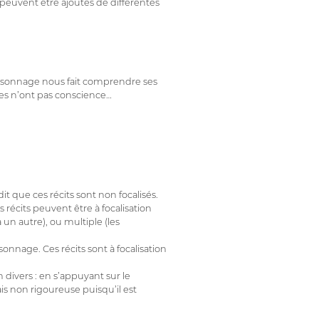
peuvent être ajoutés de différentes
 personnage nous fait comprendre ses
es n’ont pas conscience…
t que ces récits sont non focalisés.
es récits peuvent être à focalisation
un autre), ou multiple (les
sonnage. Ces récits sont à focalisation
 divers : en s’appuyant sur le
s non rigoureuse puisqu’il est