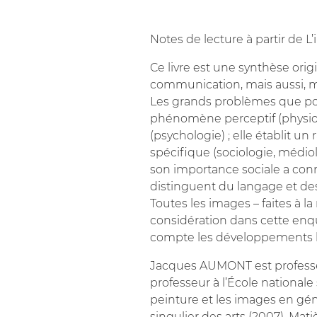
Notes de lecture à partir de 
Ce livre est une synthèse ori
communication, mais aussi, m
Les grands problèmes que pos
phénomène perceptif (physiolo
(psychologie) ; elle établit u
spécifique (sociologie, médiolo
son importance sociale a conn
distinguent du langage et de
Toutes les images – faites à
considération dans cette enqu
compte les développements le
Jacques AUMONT est professeur
professeur à l’École nationale
peinture et les images en gé
singulier des arts (2007), Mati