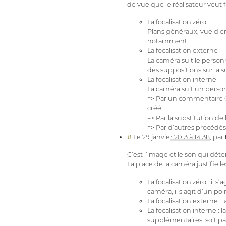
de vue que le réalisateur veut f
La focalisation zéro
Plans généraux, vue d’ens
notamment.
La focalisation externe
La caméra suit le person
des suppositions sur la 
La focalisation interne
La caméra suit un person
=> Par un commentaire Of
créé.
=> Par la substitution de
=> Par d’autres procédés
#
Le 29 janvier 2013 à 14:38
,
par
C’est l’image et le son qui déte
La place de la caméra justifie le
La focalisation zéro : i
caméra, il s’agit d’un poi
La focalisation externe :
La focalisation interne :
supplémentaires, soit par