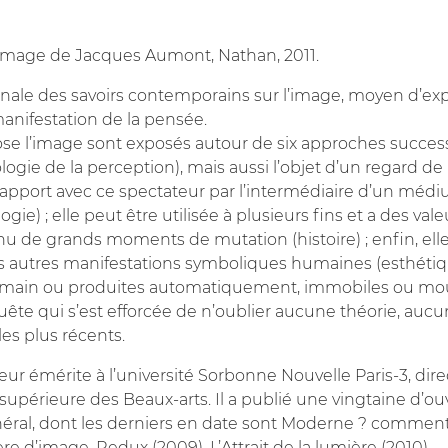
L’image de Jacques Aumont, Nathan, 2011.
ginale des savoirs contemporains sur l’image, moyen d’ex
anifestation de la pensée.
e l’image sont exposés autour de six approches successi
gie de la perception), mais aussi l’objet d’un regard de 
n rapport avec ce spectateur par l’intermédiaire d’un médi
gie) ; elle peut être utilisée à plusieurs fins et a des vale
u de grands moments de mutation (histoire) ; enfin, elle 
s autres manifestations symboliques humaines (esthétiq
 la main ou produites automatiquement, immobiles ou mou
ête qui s’est efforcée de n’oublier aucune théorie, auc
s plus récents.
 émérite à l’université Sorbonne Nouvelle Paris-3, dire
 supérieure des Beaux-arts. Il a publié une vingtaine d’ou
néral, dont les derniers en date sont Moderne ? comment
ère d’image, Redux (2009), L’Attrait de la lumière (2010).