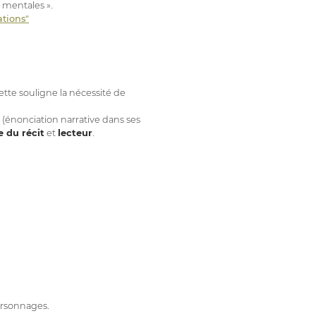
 mentales ».
ations"
ette souligne la nécessité de
x (énonciation narrative dans ses
e du récit
et
lecteur
.
ersonnages.