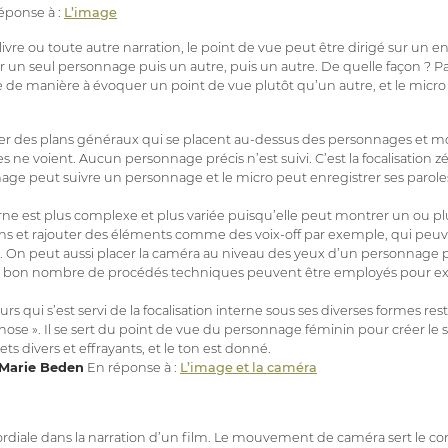
éponse à :
L’image
re ou toute autre narration, le point de vue peut être dirigé sur un 
un seul personnage puis un autre, puis un autre. De quelle façon ? Pa
ée de manière à évoquer un point de vue plutôt qu’un autre, et le micro
trer des plans généraux qui se placent au-dessus des personnages et m
 voient. Aucun personnage précis n’est suivi. C’est la focalisation zé
mage peut suivre un personnage et le micro peut enregistrer ses paroles :
nterne est plus complexe et plus variée puisqu’elle peut montrer un ou 
ons et rajouter des éléments comme des voix-off par exemple, qui peuv
. On peut aussi placer la caméra au niveau des yeux d’un personnage
n bon nombre de procédés techniques peuvent être employés pour ex
urs qui s’est servi de la focalisation interne sous ses diverses formes 
e ». Il se sert du point de vue du personnage féminin pour créer le s
ets divers et effrayants, et le ton est donné.
Marie Beden
En réponse à :
L’image et la caméra
rdiale dans la narration d’un film. Le mouvement de caméra sert le cont