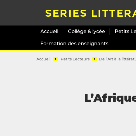
SERIES LITTER
Accueil
Collège & lycée
Petits L
Formation des enseignants
Accueil
Petits Lecteurs
De l’Art à la littéra
L’Afriqu