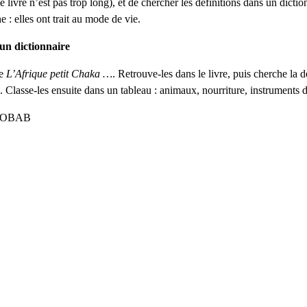
le livre n’est pas trop long), et de chercher les définitions dans un dict
e : elles ont trait au mode de vie.
un dictionnaire
de
L’Afrique petit Chaka …
. Retrouve-les dans le livre, puis cherche la 
asse-les ensuite dans un tableau : animaux, nourriture, instruments 
BAOBAB