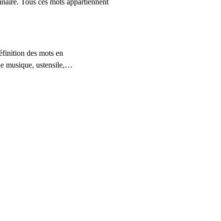
ionnaire. Tous ces mots appartiennent
définition des mots en
de musique, ustensile,…