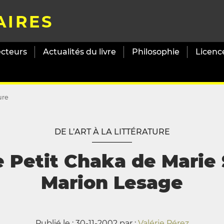
AIRES
ecteurs
Actualités du livre
Philosophie
Licenc
ture
DE L’ART À LA LITTÉRATURE
e Petit Chaka de Marie S
Marion Lesage
Publié le : 30-11-2002 par :
Valérie Pérez