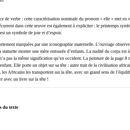
el
 de verbe : cette caractérisation nominale du pronom « elle » met en val
current dans cette œuvre est également à expliciter : le printemps symbol
est un symbole de joie et d’espoir.
ortement marquées par une iconographie maternelle. L’ouvrage observe 
La statuette montre une mère entourée d’enfants. La nudité du corps est 
t n’a pas la même signification qu’en occident. La peinture de la page 
nfant. Elle porte un objet sur sa tête : autre trait de la civilisation afr
 les Africains les transportent sur la tête, avec un grand sens de l’équilib
 avec un livre sur la tête !
s du texte