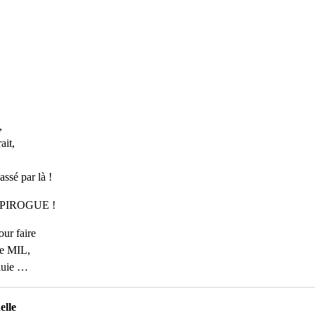
,
ait,
ssé par là !
tre PIROGUE !
our faire
de MIL,
pluie …
elle