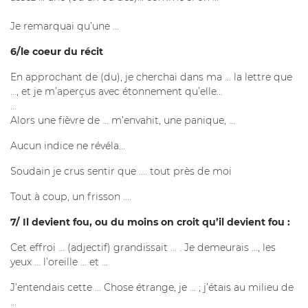
Je remarquai qu’une ...
6/le coeur du récit
En approchant de (du), je cherchai dans ma ... la lettre que
..., et je m’aperçus avec étonnement qu’elle...
...
Alors une fièvre de ... m’envahit, une panique, ...
Aucun indice ne révéla...
Soudain je crus sentir que .... tout près de moi
Tout à coup, un frisson ....
7/ Il devient fou, ou du moins on croit qu’il devient fou :
Cet effroi ... (adjectif) grandissait ... . Je demeurais ..., les
yeux ... l’oreille ... et ...
J’entendais cette ... Chose étrange, je ... ; j’étais au milieu de
...