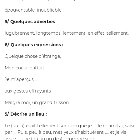
épouvantable, inoubliable
5/ Quelques adverbes
lugubrement, longtemps, lentement, en effet, tellement,
6/ Quelques expressions :
Quelque chose d’étrange,
Mon coeur battait ...
Je m’aperçus ...
aux gestes effrayants
Malgré moi, un grand frisson ...
5/ Décrire un lieu :
Le (ou la) était tellement sombre que je ... Je m’arrêtai, saisi
par ... Puis, peu à peu, mes yeux s’habituèrent ..., et je vis
assez ... une (ou un ou des)... comme si on ...