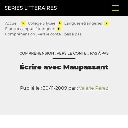
SERIES LITTERAIRES
Accueil
Collège & lycée
Langues étrangères
Français langue étrangère
Compréhension : Vers le conte... pas à pas
COMPRÉHENSION : VERS LE CONTE... PAS À PAS
Écrire avec Maupassant
Publié le : 30-11-2009 par :
Valérie Pérez