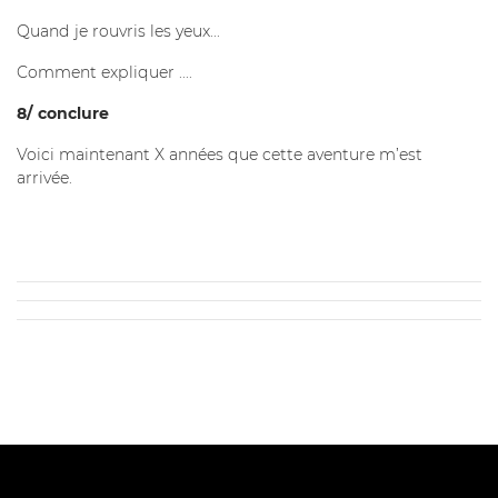
Quand je rouvris les yeux...
Comment expliquer ....
8/ conclure
Voici maintenant X années que cette aventure m’est
arrivée.