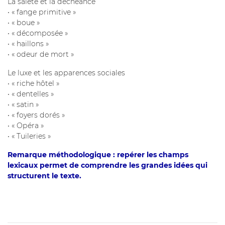
La saleté et la déchéance
• « fange primitive »
• « boue »
• « décomposée »
• « haillons »
• « odeur de mort »
Le luxe et les apparences sociales
• « riche hôtel »
• « dentelles »
• « satin »
• « foyers dorés »
• « Opéra »
• « Tuileries »
Remarque méthodologique : repérer les champs
lexicaux permet de comprendre les grandes idées qui
structurent le texte.