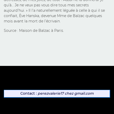
qu’à… Je ne veux pas vous dire tous mes secrets
aujourd’hui. » Il l’a naturellement léguée à celle à qui il se
confiait, Ève Hanska, devenue Mme de Balzac quelques
mois avant la mort de l’écrivain.
Source : Maison de Balzac à Paris.
Contact :
perezvalerie17
chez
gmail.com