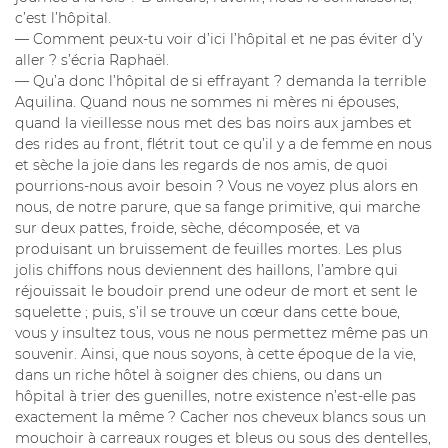
c’est l’hôpital.
— Comment peux-tu voir d’ici l’hôpital et ne pas éviter d’y
aller ? s’écria Raphaël.
— Qu’a donc l’hôpital de si effrayant ? demanda la terrible
Aquilina. Quand nous ne sommes ni mères ni épouses,
quand la vieillesse nous met des bas noirs aux jambes et
des rides au front, flétrit tout ce qu’il y a de femme en nous
et sèche la joie dans les regards de nos amis, de quoi
pourrions-nous avoir besoin ? Vous ne voyez plus alors en
nous, de notre parure, que sa fange primitive, qui marche
sur deux pattes, froide, sèche, décomposée, et va
produisant un bruissement de feuilles mortes. Les plus
jolis chiffons nous deviennent des haillons, l’ambre qui
réjouissait le boudoir prend une odeur de mort et sent le
squelette ; puis, s’il se trouve un cœur dans cette boue,
vous y insultez tous, vous ne nous permettez même pas un
souvenir. Ainsi, que nous soyons, à cette époque de la vie,
dans un riche hôtel à soigner des chiens, ou dans un
hôpital à trier des guenilles, notre existence n’est-elle pas
exactement la même ? Cacher nos cheveux blancs sous un
mouchoir à carreaux rouges et bleus ou sous des dentelles,